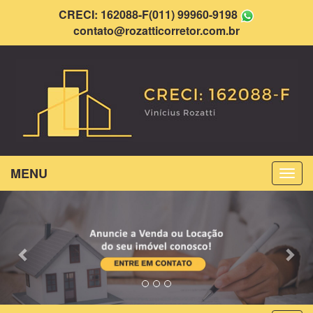
CRECI: 162088-F
(011) 99960-9198
contato@rozatticorretor.com.br
MENU
Previous
Nex