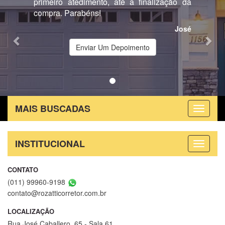
primeiro atedimento, até a finalização da
compra. Parabéns!
José
Enviar Um Depoimento
MAIS BUSCADAS
INSTITUCIONAL
CONTATO
(011) 99960-9198
contato@rozatticorretor.com.br
LOCALIZAÇÃO
Rua José Caballero, 65 - Sala 61