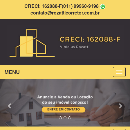
CRECI: 162088-F
(011) 99960-9198
contato@rozatticorretor.com.br
MENU
Previous
Nex